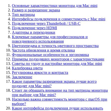
Основные характеристики монитора для Mac mini
Размер и разрешение экрана
Тип матрицы
Интерфейсы подключения и совместимость с Mac mini
Подключение через Thunderbolt / USB-C
Подключение через HDMI
Адаптеры и переходники
Ключевые параметры для профессионалов и
повседневного использования
Цветопередача и точность цветового пространства
Частота обновления и время отклика
Функциональные особенности и эргономика
Примеры подходящих мониторов с характеристиками
Советы по уходу и настройке монитора для Mac mini
Калибровка цвета
Регулировка яркости и контраста
Заключение
Какие параметры разрешения экрана лучше всего
подходят для Mac mini?
Стоит ли обращать внимание на тип матрицы монитора
при выборе для Mac mini?
Насколько важна совместимость монитора с macOS при
выборе?
Какие интерфейсы подключения лучше использовать