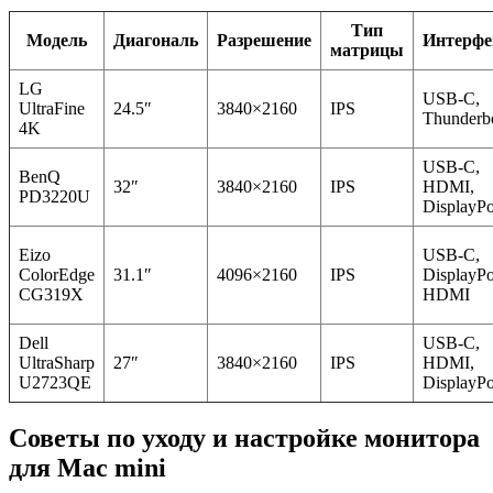
Тип
Модель
Диагональ
Разрешение
Интерф
матрицы
LG
USB-C,
UltraFine
24.5″
3840×2160
IPS
Thunderbo
4K
USB-C,
BenQ
32″
3840×2160
IPS
HDMI,
PD3220U
DisplayPo
Eizo
USB-C,
ColorEdge
31.1″
4096×2160
IPS
DisplayPo
CG319X
HDMI
Dell
USB-C,
UltraSharp
27″
3840×2160
IPS
HDMI,
U2723QE
DisplayPo
Советы по уходу и настройке монитора
для Mac mini