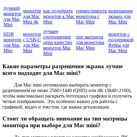
лучший
монитор
как подобрать
совместимость
разрешение
монитор
для Mac
монитор к Mac
монитора с
экрана для
для Mac
Mini 4k
Mini
Mac Mini
Mac Mini
Mini
лучшее
HDR
монитор
монитор с
соотношение
тип матрицы
монитор
с USB-C
поддержкой
цена качество
для монитора
для Mac
для Mac
Retina для
монитор Mac
Mac Mini
Mini
Mini
Mac Mini
Mini
Какие параметры разрешения экрана лучше
всего подходят для Mac mini?
Для Mac mini оптимально выбирать монитор с
разрешением не ниже 2560×1440 (QHD) или 4K (3840×2160),
чтобы максимально раскрыть потенциал графики и получить
четкое изображение. Это особенно важно для работы с
графикой, видео и текстом, где важна детализация.
Стоит ли обращать внимание на тип матрицы
монитора при выборе для Mac mini?