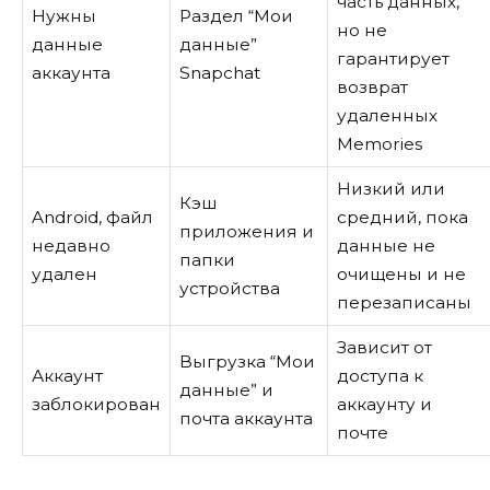
часть данных,
Нужны
Раздел “Мои
но не
данные
данные”
гарантирует
аккаунта
Snapchat
возврат
удаленных
Memories
Низкий или
Кэш
Android, файл
средний, пока
приложения и
недавно
данные не
папки
удален
очищены и не
устройства
перезаписаны
Зависит от
Выгрузка “Мои
Аккаунт
доступа к
данные” и
заблокирован
аккаунту и
почта аккаунта
почте