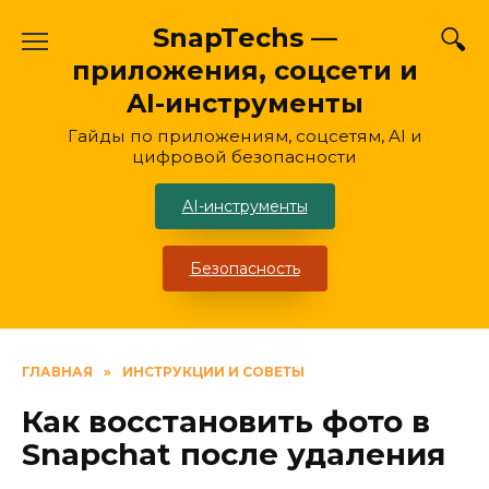
Перейти
SnapTechs —
к
приложения, соцсети и
содержанию
AI-инструменты
Гайды по приложениям, соцсетям, AI и
цифровой безопасности
AI-инструменты
Безопасность
ГЛАВНАЯ
»
ИНСТРУКЦИИ И СОВЕТЫ
Как восстановить фото в
Snapchat после удаления