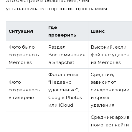
Это быстрее и безопаснее, чем
устанавливать сторонние программы.
Где
Ситуация
Шанс
проверить
Фото было
Раздел
Высокий, если
сохранено в
Воспоминания
файл не удален
Memories
в Snapchat
из Memories
Фотопленка,
Средний,
Фото
“Недавно
зависит от
сохранялось
удаленные”,
синхронизации
в галерею
Google Photos
и срока
или iCloud
удаления
Средний: архив
помогает найти