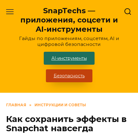
Перейти
SnapTechs —
к
приложения, соцсети и
содержанию
AI-инструменты
Гайды по приложениям, соцсетям, AI и
цифровой безопасности
AI-инструменты
Безопасность
ГЛАВНАЯ
»
ИНСТРУКЦИИ И СОВЕТЫ
Как сохранить эффекты в
Snapchat навсегда