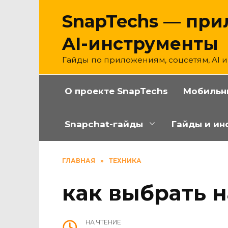
Перейти
SnapTechs — при
к
содержанию
AI-инструменты
Гайды по приложениям, соцсетям, AI 
О проекте SnapTechs
Мобильн
Snapchat-гайды
Гайды и ин
ГЛАВНАЯ
»
ТЕХНИКА
как выбрать 
НА ЧТЕНИЕ