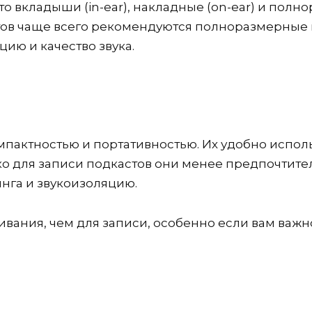
 вкладыши (in-ear), накладные (on-ear) и полнор
ов чаще всего рекомендуются полноразмерные н
ию и качество звука.
пактностью и портативностью. Их удобно исполь
ко для записи подкастов они менее предпочтител
нга и звукоизоляцию.
вания, чем для записи, особенно если вам важ