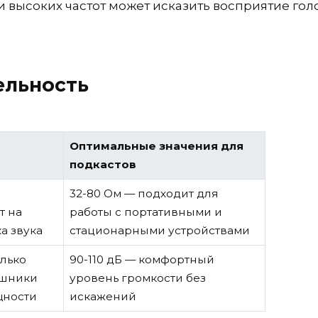
 высоких частот может исказить восприятие голо
ельность
Оптимальные значения для
подкастов
32-80 Ом — подходит для
т на
работы с портативными и
а звука
стационарными устройствами
олько
90-110 дБ — комфортный
ушники
уровень громкости без
щности
искажений