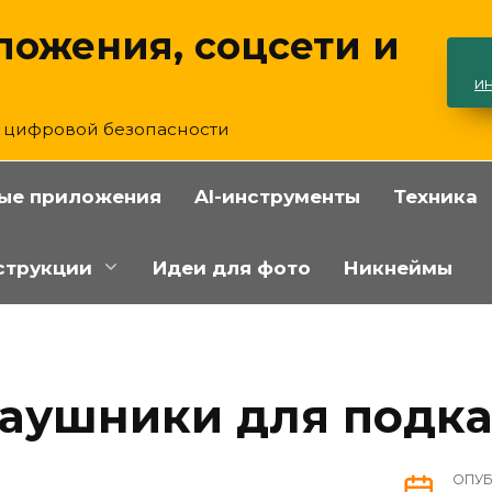
ложения, соцсети и
и
и цифровой безопасности
ые приложения
AI-инструменты
Техника
струкции
Идеи для фото
Никнеймы
наушники для подка
ОПУ