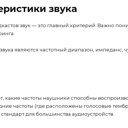
еристики звука
кастов звук — это главный критерий. Важно пон
ринга.
вука являются частотный диапазон, импеданс, чу
т, какие частоты наушники способны воспроизво
ние частоты (где расположены голосовые тембр
о стандарт для большинства аудиоустройств.