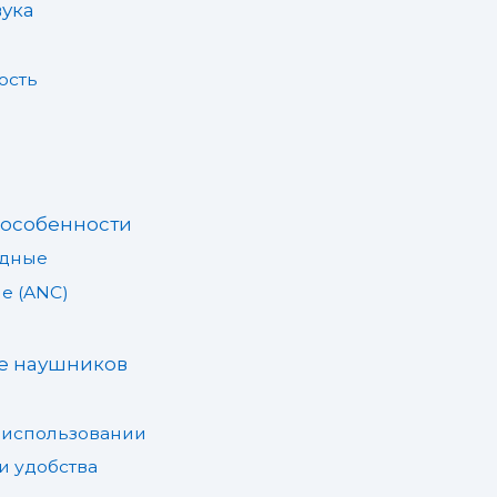
ука
ость
 особенности
одные
е (ANC)
ке наушников
 использовании
и удобства