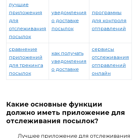
лучшие
приложения
уведомления
программы
о
для
о доставке
для контроля
м
отслеживания
посылок
отправлений
п
посылок
сравнение
сервисы
как получать
приложений
отслеживания
л
уведомления
для трекинга
отправлений
п
о доставке
посылок
онлайн
Какие основные функции
должно иметь приложение для
отслеживания посылок?
Лучшее приложение для отслеживания