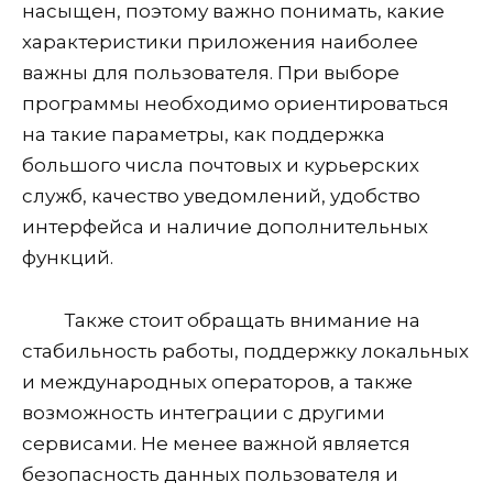
насыщен, поэтому важно понимать, какие
характеристики приложения наиболее
важны для пользователя. При выборе
программы необходимо ориентироваться
на такие параметры, как поддержка
большого числа почтовых и курьерских
служб, качество уведомлений, удобство
интерфейса и наличие дополнительных
функций.
Также стоит обращать внимание на
стабильность работы, поддержку локальных
и международных операторов, а также
возможность интеграции с другими
сервисами. Не менее важной является
безопасность данных пользователя и