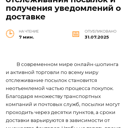
получения уведомлений о
доставке
НА ЧТЕНИЕ
ОПУБЛИКОВАНО
7 мин.
31.07.2025
В современном мире онлайн-шопинга
и активной торговли по всему миру
отслеживание посылок становится
неотъемлемой частью процесса покупок.
Благодаря множеству транспортных
компаний и почтовых служб, посылки могут
проходить через десятки пунктов, а сроки
доставки варьируются в зависимости от