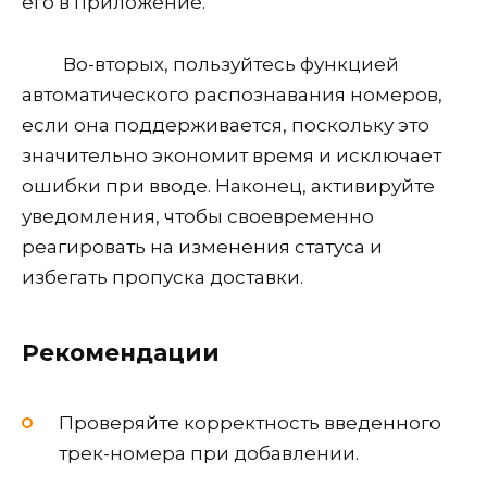
его в приложение.
Во-вторых, пользуйтесь функцией
автоматического распознавания номеров,
если она поддерживается, поскольку это
значительно экономит время и исключает
ошибки при вводе. Наконец, активируйте
уведомления, чтобы своевременно
реагировать на изменения статуса и
избегать пропуска доставки.
Рекомендации
Проверяйте корректность введенного
трек-номера при добавлении.