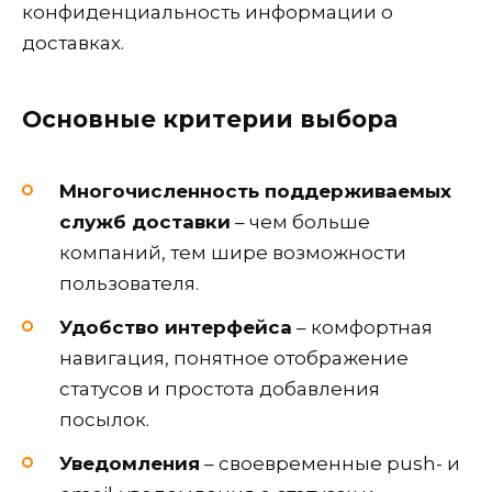
конфиденциальность информации о
доставках.
Основные критерии выбора
Многочисленность поддерживаемых
служб доставки
– чем больше
компаний, тем шире возможности
пользователя.
Удобство интерфейса
– комфортная
навигация, понятное отображение
статусов и простота добавления
посылок.
Уведомления
– своевременные push- и