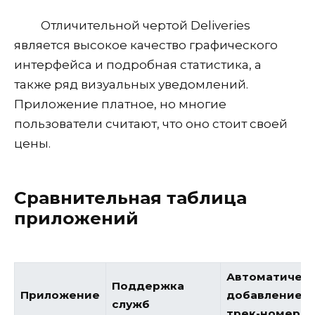
Отличительной чертой Deliveries
является высокое качество графического
интерфейса и подробная статистика, а
также ряд визуальных уведомлений.
Приложение платное, но многие
пользователи считают, что оно стоит своей
цены.
Сравнительная таблица
приложений
Автоматичес
Поддержка
Приложение
добавление
служб
трек-номеров