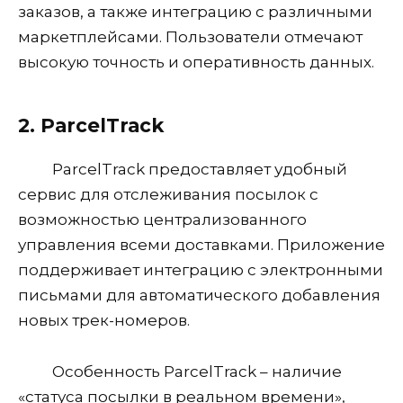
заказов, а также интеграцию с различными
маркетплейсами. Пользователи отмечают
высокую точность и оперативность данных.
2. ParcelTrack
ParcelTrack предоставляет удобный
сервис для отслеживания посылок с
возможностью централизованного
управления всеми доставками. Приложение
поддерживает интеграцию с электронными
письмами для автоматического добавления
новых трек-номеров.
Особенность ParcelTrack – наличие
«статуса посылки в реальном времени»,