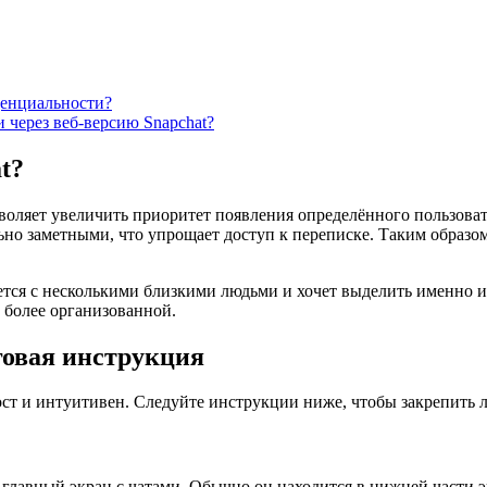
денциальности?
 через веб-версию Snapchat?
t?
зволяет увеличить приоритет появления определённого пользовате
льно заметными, что упрощает доступ к переписке. Таким образо
ется с несколькими близкими людьми и хочет выделить именно и
более организованной.
говая инструкция
ост и интуитивен. Следуйте инструкции ниже, чтобы закрепить 
 главный экран с чатами. Обычно он находится в нижней части э