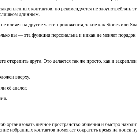
о закрепленных контактов, но рекомендуется не злоупотреблять 
т слишком длинным.
 не влияет на другие части приложения, такие как Stories или Sn
олько вы — эта функция персональна и никак не меняет порядок 
е открепить друга. Это делается так же просто, как и закреплен
оложен вверху.
и её аналог.
ния.
об организовать личное пространство общения и быстро находит
ение избранных контактов помогает сократить время на поиск н