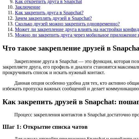
Как открепить друга в Snapchat
Заключение
Как закрепить друга в Snapchat?
Зачем закреплять друзей в Snapchat?
Сколько друзей можно закрепить одновременно?
Может ли закрепление друга влиять на настройки конфи
Можно ли закрепить друга через мобильное приложение и
Что такое закрепление друзей в Snapcha
Закрепление друга в Snapchat — это функция, которая по
закрепляете друга, его профиль и диалоги становятся максима
прокручивать список и искать нужный контакт.
Данная опция особенно удобна для тех, кто активно обща
избежать пропуска важных сообщений и делает коммуникацию 
Как закрепить друзей в Snapchat: поша
Процесс закрепления контактов в Snapchat достаточно пр
Шаг 1: Открытие списка чатов
Для начала откройте приложение Snapchat и перейдите на