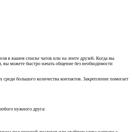
ля в вашем списке чатов или на ленте друзей. Когда вы
м, вы можете быстро начать общение без необходимости
х среди большого количества контактов. Закрепление помогает
любого нужного друга:
крана под иконкой диалогов или свайпом слева направо с