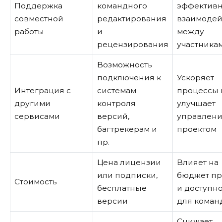
Поддержка
командного
эффектив
совместной
редактирования
взаимодей
работы
и
между
рецензирования
участника
Возможность
подключения к
Ускоряет
Интеграция с
системам
процессы 
другими
контроля
улучшает
сервисами
версий,
управлен
багтрекерам и
проектом
пр.
Цена лицензии
Влияет на
или подписки,
бюджет пр
Стоимость
бесплатные
и доступно
версии
для коман
Снижает