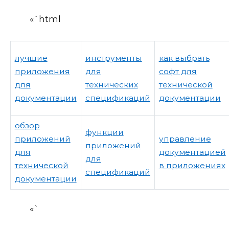
«`html
лучшие
инструменты
как выбрать
приложения
для
софт для
для
технических
технической
документации
спецификаций
документации
обзор
функции
приложений
управление
приложений
для
документацией
для
технической
в приложениях
спецификаций
документации
«`