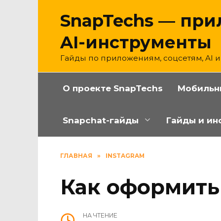
Перейти
SnapTechs — при
к
содержанию
AI-инструменты
Гайды по приложениям, соцсетям, AI 
О проекте SnapTechs
Мобильн
Snapchat-гайды
Гайды и ин
ГЛАВНАЯ
»
INSTAGRAM
Как оформить
НА ЧТЕНИЕ