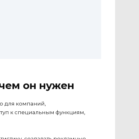
ачем он нужен
но для компаний,
ступ к специальным функциям,
тистику, создавать рекламные