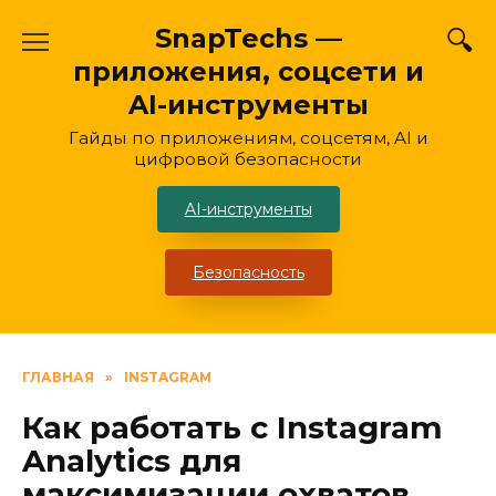
Перейти
SnapTechs —
к
приложения, соцсети и
содержанию
AI-инструменты
Гайды по приложениям, соцсетям, AI и
цифровой безопасности
AI-инструменты
Безопасность
ГЛАВНАЯ
»
INSTAGRAM
Как работать с Instagram
Analytics для
максимизации охватов