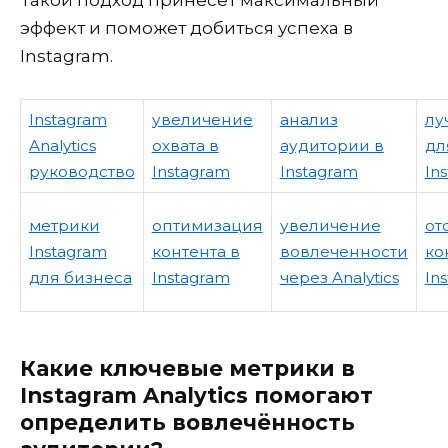
Такой подход принесет максимальный
эффект и поможет добиться успеха в
Instagram.
Instagram
увеличение
анализ
лу
Analytics
охвата в
аудитории в
дл
руководство
Instagram
Instagram
In
метрики
оптимизация
увеличение
от
Instagram
контента в
вовлеченности
ко
для бизнеса
Instagram
через Analytics
In
Какие ключевые метрики в
Instagram Analytics помогают
определить вовлечённость