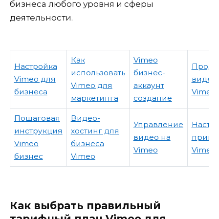
бизнеса любого уровня и сферы
деятельности.
Как
Vimeo
Настройка
Продв
использовать
бизнес-
Vimeo для
видео
Vimeo для
аккаунт
бизнеса
Vimeo
маркетинга
создание
Пошаговая
Видео-
Управление
Настр
инструкция
хостинг для
видео на
прива
Vimeo
бизнеса
Vimeo
Vimeo
бизнес
Vimeo
Как выбрать правильный
тарифный план Vimeo для