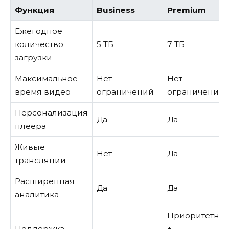
Функция
Business
Premium
Ежегодное
количество
5 ТБ
7 ТБ
загрузки
Максимальное
Нет
Нет
время видео
ограничений
ограничений
Персонализация
Да
Да
плеера
Живые
Нет
Да
трансляции
Расширенная
Да
Да
аналитика
Приоритетная
Поддержка
+