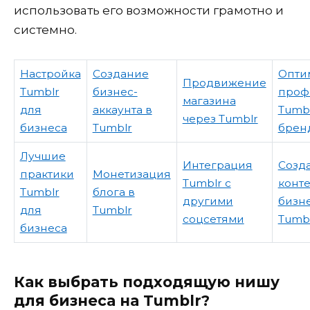
использовать его возможности грамотно и
системно.
Настройка
Создание
Опти
Продвижение
Tumblr
бизнес-
проф
магазина
для
аккаунта в
Tumbl
через Tumblr
бизнеса
Tumblr
брен
Лучшие
Интеграция
Созд
практики
Монетизация
Tumblr с
конте
Tumblr
блога в
другими
бизне
для
Tumblr
соцсетями
Tumb
бизнеса
Как выбрать подходящую нишу
для бизнеса на Tumblr?