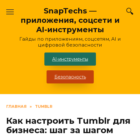
Перейти
SnapTechs —
к
приложения, соцсети и
содержанию
AI-инструменты
Гайды по приложениям, соцсетям, AI и
цифровой безопасности
AI-инструменты
Безопасность
ГЛАВНАЯ
»
TUMBLR
Как настроить Tumblr для
бизнеса: шаг за шагом