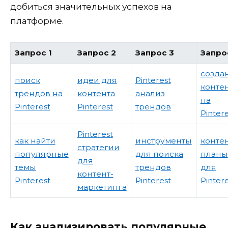
добиться значительных успехов на
платформе.
Запрос 1
Запрос 2
Запрос 3
Запро
созда
поиск
идеи для
Pinterest
конте
трендов на
контента
анализ
на
Pinterest
Pinterest
трендов
Pinter
Pinterest
как найти
инструменты
контен
стратегии
популярные
для поиска
планы
для
темы
трендов
для
контент-
Pinterest
Pinterest
Pinter
маркетинга
Как анализировать популярные