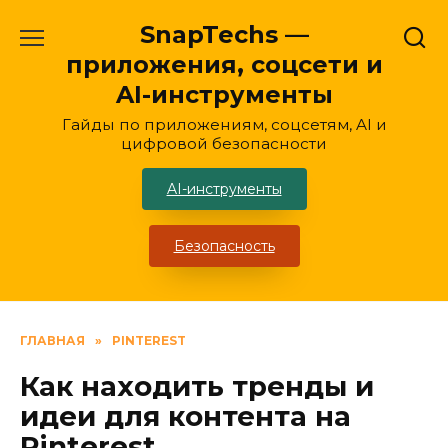
Перейти
SnapTechs —
к
приложения, соцсети и
содержанию
AI-инструменты
Гайды по приложениям, соцсетям, AI и
цифровой безопасности
AI-инструменты
Безопасность
ГЛАВНАЯ
»
PINTEREST
Как находить тренды и
идеи для контента на
Pinterest