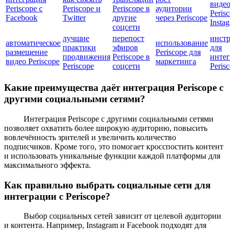
видео
Periscope с
Periscope и
Periscope в
аудитории
Peris
Facebook
Twitter
другие
через Periscope
Insta
соцсети
лучшие
перепост
инст
автоматическое
использование
практики
эфиров
для
размещение
Periscope для
продвижения
Periscope в
инте
видео Periscope
маркетинга
Periscope
соцсети
Peris
Какие преимущества даёт интеграция Periscope с
другими социальными сетями?
Интеграция Periscope с другими социальными сетями
позволяет охватить более широкую аудиторию, повысить
вовлечённость зрителей и увеличить количество
подписчиков. Кроме того, это помогает кросспостить контент
и использовать уникальные функции каждой платформы для
максимального эффекта.
Как правильно выбрать социальные сети для
интеграции с Periscope?
Выбор социальных сетей зависит от целевой аудитории
и контента. Например, Instagram и Facebook подходят для