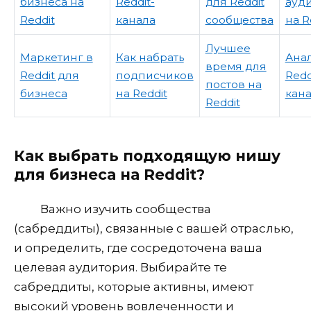
бизнеса на
Reddit-
для Reddit
ауд
Reddit
канала
сообщества
на R
Лучшее
Маркетинг в
Как набрать
Ана
время для
Reddit для
подписчиков
Redd
постов на
бизнеса
на Reddit
кан
Reddit
Как выбрать подходящую нишу
для бизнеса на Reddit?
Важно изучить сообщества
(сабреддиты), связанные с вашей отраслью,
и определить, где сосредоточена ваша
целевая аудитория. Выбирайте те
сабреддиты, которые активны, имеют
высокий уровень вовлеченности и