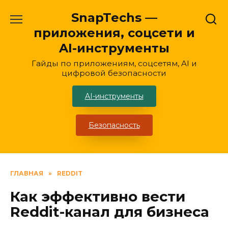
Перейти
SnapTechs —
к
приложения, соцсети и
содержанию
AI-инструменты
Гайды по приложениям, соцсетям, AI и
цифровой безопасности
AI-инструменты
Безопасность
ГЛАВНАЯ
»
REDDIT
Как эффективно вести
Reddit-канал для бизнеса