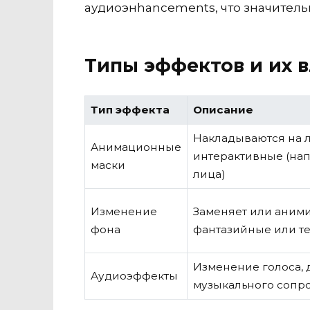
аудиоэнhancements, что значитель
Типы эффектов и их 
Тип эффекта
Описание
Накладываются на л
Анимационные
интерактивные (на
маски
лица)
Изменение
Заменяет или аними
фона
фантазийные или т
Изменение голоса, 
Аудиоэффекты
музыкального сопр