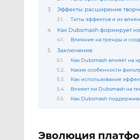
Эффекты: расширение творч
Типы эффектов и их влия
Как Dubsmash формирует но
Влияние на тренды и созд
Заключение
Как Dubsmash влияет на к
Какие особенности фильт
Как использование эффек
Влияет ли Dubsmash на те
Как Dubsmash поддержива
Эволюция платфор