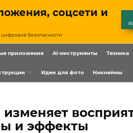
ложения, соцсети и
и
и цифровой безопасности
ые приложения
AI-инструменты
Техника
струкции
Идеи для фото
Никнеймы
 изменяет восприя
ры и эффекты