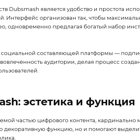
в Dubsmash является удобство и простота испол
й. Интерфейс организован так, чтобы максималь
ео, одновременно предлагая богатый набор инс
социальной составляющей платформы — подпис
 вовлечённость аудитории, делая процесс созда
льзователей.
sh: эстетика и функция
емой частью цифрового контента, кардинально м
о декоративную функцию, но и помогают выдели
олика.