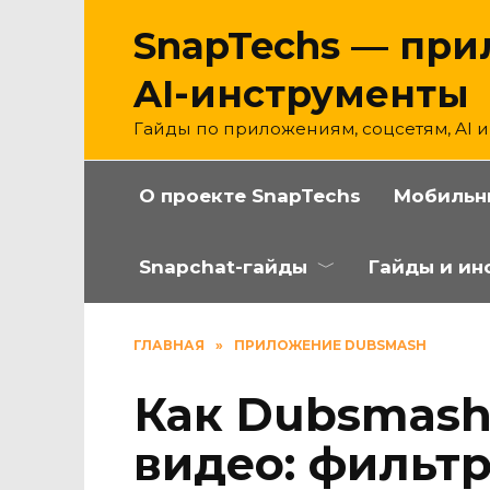
Перейти
SnapTechs — при
к
содержанию
AI-инструменты
Гайды по приложениям, соцсетям, AI 
О проекте SnapTechs
Мобильн
Snapchat-гайды
Гайды и ин
ГЛАВНАЯ
»
ПРИЛОЖЕНИЕ DUBSMASH
Как Dubsmash
видео: фильт