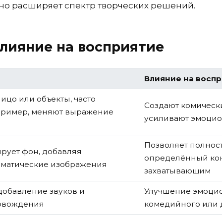
но расширяет спектр творческих решений.
влияние на восприятие
Влияние на восп
ицо или объекты, часто
Создают комическ
пример, меняют выражение
усиливают эмоцио
Позволяет полност
рует фон, добавляя
определённый кон
ематические изображения
захватывающим
добавление звуков и
Улучшение эмоцио
овождения
комедийного или 