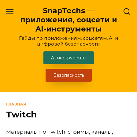
Перейти
SnapTechs —
к
приложения, соцсети и
содержанию
AI-инструменты
Гайды по приложениям, соцсетям, AI и
цифровой безопасности
AI-инструменты
Безопасность
ГЛАВНАЯ
Twitch
Материалы по Twitch: стримы, каналы,