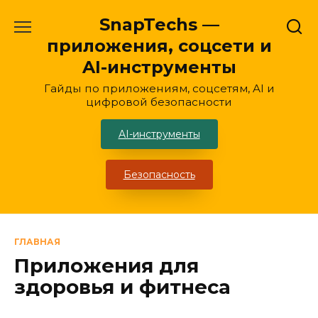
Перейти
SnapTechs —
к
приложения, соцсети и
содержанию
AI-инструменты
Гайды по приложениям, соцсетям, AI и
цифровой безопасности
AI-инструменты
Безопасность
ГЛАВНАЯ
Приложения для
здоровья и фитнеса